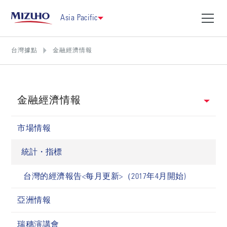
Asia Pacific
台灣據點
金融經濟情報
金融經濟情報
市場情報
統計・指標
台灣的經濟報告<每月更新>（2017年4月開始)
亞洲情報
瑞穗演講會