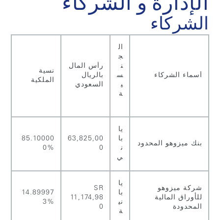
الإدارة و الشركاء
الشركاء
ال
ج
ن
رأس المال
نسية
أسماء الشركاء
س
بالريال
الملكية
ي
السعودي
ة
يا
با
63,825,00
85.10000
بنك ميزوهو المحدود
ن
0
0%
ي
يا
شركة ميزوهو
SR
با
14.89997
للأوراق المالية
11,174,98
ني
3%
المحدودة
0
ة